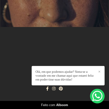
Olá, em que podemos ajudar? Sinta-se a
✕
vontade em me chamar aqui que estarei feliz
em poder tirar suas dúvidas!
ALLAN LIMA
/
CONTATO
Feito com
Alboom