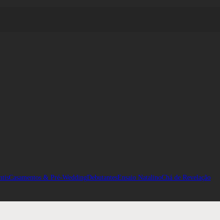
ntis
Casamentos & Pré-Wedding
Debutantes
Ensaio Natalino
Chá de Revelação