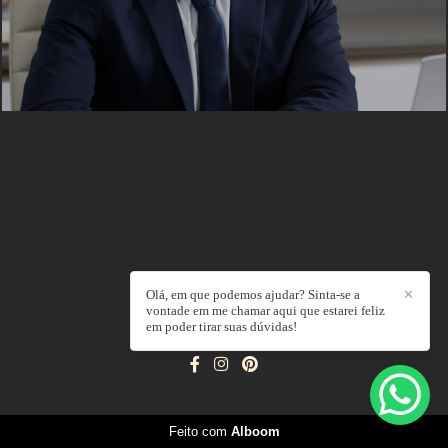
Olá, em que podemos ajudar? Sinta-se a
✕
vontade em me chamar aqui que estarei feliz
em poder tirar suas dúvidas!
ALLAN LIMA
/
CONTATO
Feito com
Alboom