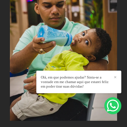
Olá, em que podemos ajudar? Sinta-se a
✕
vontade em me chamar aqui que estarei feliz
em poder tirar suas dúvidas!